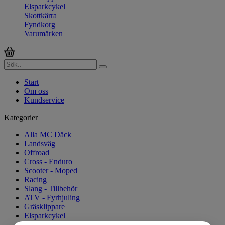
Elsparkcykel
Skottkärra
Fyndkorg
Varumärken
Start
Om oss
Kundservice
Kategorier
Alla MC Däck
Landsväg
Offroad
Cross - Enduro
Scooter - Moped
Racing
Slang - Tillbehör
ATV - Fyrhjuling
Gräsklippare
Elsparkcykel
Skottkärra