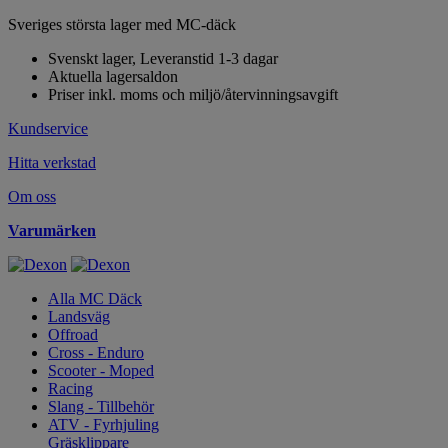
Sveriges största lager med MC-däck
Svenskt lager, Leveranstid 1-3 dagar
Aktuella lagersaldon
Priser inkl. moms och miljö/återvinningsavgift
Kundservice
Hitta verkstad
Om oss
Varumärken
Alla MC Däck
Landsväg
Offroad
Cross - Enduro
Scooter - Moped
Racing
Slang - Tillbehör
ATV - Fyrhjuling
Gräsklippare