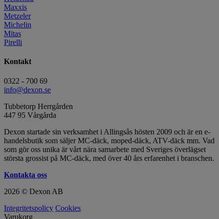
Maxxis
Metzeler
Michelin
Mitas
Pirelli
Kontakt
0322 - 700 69
info@dexon.se
Tubbetorp Herrgården
447 95 Vårgårda
Dexon startade sin verksamhet i Allingsås hösten 2009 och är en e-
handelsbutik som säljer MC-däck, moped-däck, ATV-däck mm. Vad
som gör oss unika är vårt nära samarbete med Sveriges överlägset
största grossist på MC-däck, med över 40 års erfarenhet i branschen.
Kontakta oss
2026 © Dexon AB
Integritetspolicy
Cookies
Varukorg