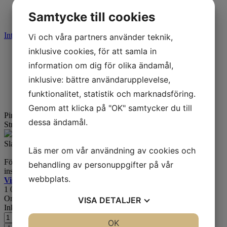
Fyndkorg
Samtycke till cookies
Varumärken
Integritetspolicy
Cookies
Vi och våra partners använder teknik,
inklusive cookies, för att samla in
Start
Varumärken
information om dig för olika ändamål,
Pirelli
inklusive: bättre användarupplevelse,
Angel City
Pirelli Angel City 120/70-17
funktionalitet, statistik och marknadsföring.
Genom att klicka på "OK" samtycker du till
Pirelli Angel City 120/70-17
58S TL Fram/Bak
dessa ändamål.
Street & Moped
Artikelnummer:
505545
Lager: 6 st
Slanglöst däck (slangmontage möjligt). Godkänt för 180 km/h.
Läs mer om vår användning av cookies och
Förstklassigt däck för mopeder och lätta motorcyklar. Tydligt
behandling av personuppgifter på vår
inspirerat av SportTouring-klassikern Angel GT.
webbplats.
Visa alla storlekar för denna modell >>>
1 059
kr
Ord. pris:
1 396
kr
-24%
VISA
DETALJER
Inkl. moms
JA
NEJ
OK
JA
NEJ