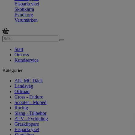
Elsparkcykel
Skottkärra
Fyndkorg
Varumärken
Start
Om oss
Kundservice
Kategorier
Alla MC Däck
Landsväg
Offroad
Cross - Enduro
Scooter - Moped
Racing
Slang - Tillbehör
ATV - Fyrhjuling
Gräsklippare
Elsparkcykel
Skottkärra