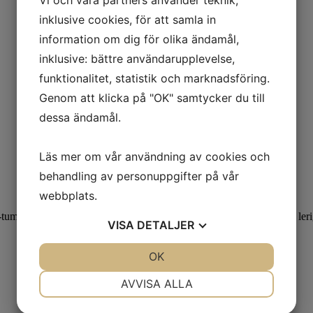
inklusive cookies, för att samla in
information om dig för olika ändamål,
inklusive: bättre användarupplevelse,
funktionalitet, statistik och marknadsföring.
Genom att klicka på "OK" samtycker du till
dessa ändamål.
Läs mer om vår användning av cookies och
behandling av personuppgifter på vår
webbplats.
-tumshjul. De självrengörande mönsterklackarna ger bra drivgrepp i ler
VISA
DETALJER
JA
NEJ
OK
JA
NEJ
NÖDVÄNDIG
INSTÄLLNINGAR
AVVISA ALLA
JA
NEJ
JA
NEJ