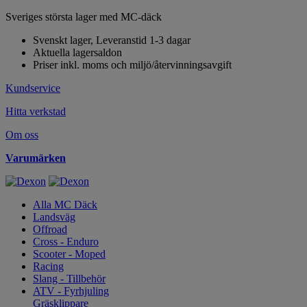
Sveriges största lager med MC-däck
Svenskt lager, Leveranstid 1-3 dagar
Aktuella lagersaldon
Priser inkl. moms och miljö/återvinningsavgift
Kundservice
Hitta verkstad
Om oss
Varumärken
Alla MC Däck
Landsväg
Offroad
Cross - Enduro
Scooter - Moped
Racing
Slang - Tillbehör
ATV - Fyrhjuling
Gräsklippare