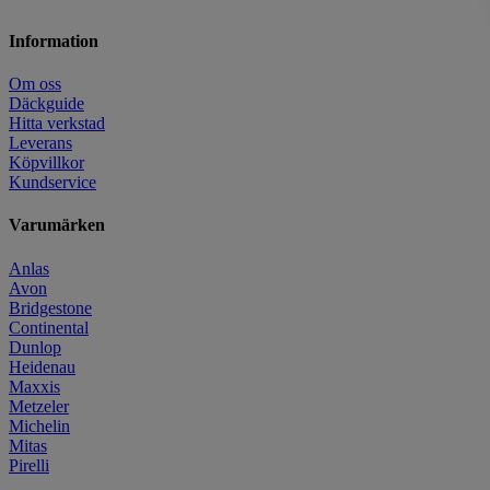
Information
Om oss
Däckguide
Hitta verkstad
Leverans
Köpvillkor
Kundservice
Varumärken
Anlas
Avon
Bridgestone
Continental
Dunlop
Heidenau
Maxxis
Metzeler
Michelin
Mitas
Pirelli