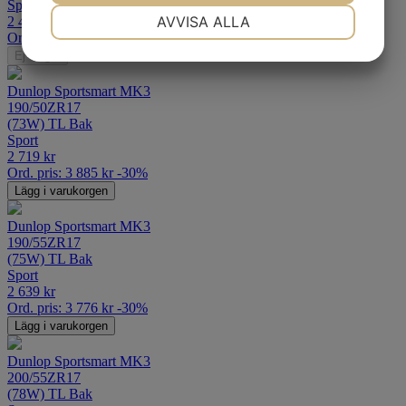
Sport
NÖDVÄNDIG
INSTÄLLNINGAR
AVVISA ALLA
2 419
kr
Ord. pris:
3 440
kr
-30%
JA
NEJ
JA
NEJ
Ej i lager
MARKNADSFÖRING
STATISTIK
Dunlop Sportsmart MK3
190/50ZR17
(73W) TL Bak
Sport
2 719
kr
Ord. pris:
3 885
kr
-30%
Lägg i varukorgen
Dunlop Sportsmart MK3
190/55ZR17
(75W) TL Bak
Sport
2 639
kr
Ord. pris:
3 776
kr
-30%
Lägg i varukorgen
Dunlop Sportsmart MK3
200/55ZR17
(78W) TL Bak