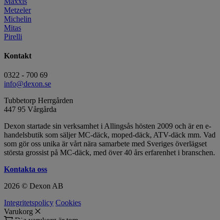
Maxxis
Metzeler
Michelin
Mitas
Pirelli
Kontakt
0322 - 700 69
info@dexon.se
Tubbetorp Herrgården
447 95 Vårgårda
Dexon startade sin verksamhet i Allingsås hösten 2009 och är en e-
handelsbutik som säljer MC-däck, moped-däck, ATV-däck mm. Vad
som gör oss unika är vårt nära samarbete med Sveriges överlägset
största grossist på MC-däck, med över 40 års erfarenhet i branschen.
Kontakta oss
2026 © Dexon AB
Integritetspolicy
Cookies
Varukorg