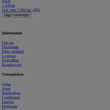
Sport
2 659
kr
Ord. pris:
3 804
kr
-30%
Lägg i varukorgen
Information
Om oss
Däckguide
Hitta verkstad
Leverans
Köpvillkor
Kundservice
Varumärken
Anlas
Avon
Bridgestone
Continental
Dunlop
Heidenau