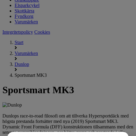
Elsparkcykel
Skottkärra
Fyndkorg
Varumärken
Integritetspolicy
Cookies
Start
Varumärken
Dunlop
Sportsmart MK3
Sportsmart MK3
Dunlops race-to-road filosofi om att tillverka Hypersportdäck med
högsta prestanda fortsätter med nya (2019) Sportsmart MK3.
Dynamic Front Formula (DFF) konstruktionen tillsammans med den
senaste gummiblandningen, ger bättre grepp och prestanda i alla