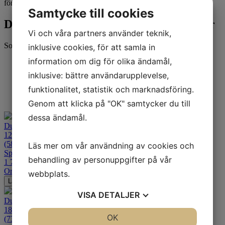
förhållanden.
Samtycke till cookies
Dunlop Sportsmart MK3 - Alla storlekar
Vi och våra partners använder teknik,
Sortering
inklusive cookies, för att samla in
information om dig för olika ändamål,
Standard
Senaste
inklusive: bättre användarupplevelse,
Alfabetisk A-Ö
funktionalitet, statistik och marknadsföring.
Billigast
Dyrast
Genom att klicka på "OK" samtycker du till
dessa ändamål.
Dunlop Sportsmart MK3
120/70ZR17
(58W) TL Fram
Läs mer om vår användning av cookies och
Sport
behandling av personuppgifter på vår
1 789
kr
Ord. pris:
2 500
kr
-28%
webbplats.
Lägg i varukorgen
VISA
DETALJER
Dunlop Sportsmart MK3
180/55ZR17
JA
NEJ
OK
JA
NEJ
(73W) TL Bak