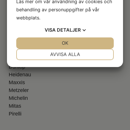
Läs mer om vår användning av cookies och
behandling av personuppgifter på vår
webbplats.
Varumärken
VISA
DETALJER
Anlas
JA
NEJ
OK
JA
NEJ
Avon
Bridgestone
NÖDVÄNDIG
INSTÄLLNINGAR
AVVISA ALLA
Continental
JA
NEJ
JA
NEJ
Dunlop
MARKNADSFÖRING
STATISTIK
Heidenau
Maxxis
Metzeler
Michelin
Mitas
Pirelli