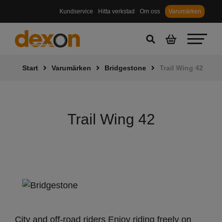
Kundservice
Hitta verkstad
Om oss
Varumärken
Start
Varumärken
Bridgestone
Trail Wing 42
Trail Wing 42
City and off-road riders Enjoy riding freely on