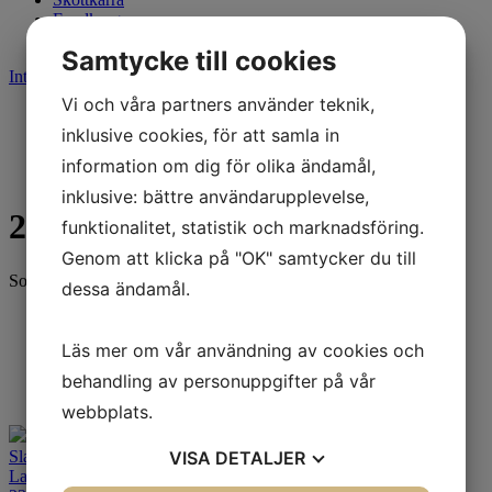
Fyndkorg
Varumärken
Samtycke till cookies
Integritetspolicy
Cookies
Vi och våra partners använder teknik,
Start
Slang - Tillbehör
inklusive cookies, för att samla in
Slang 17 tum
information om dig för olika ändamål,
2,75-17
inklusive: bättre användarupplevelse,
2,75-17
funktionalitet, statistik och marknadsföring.
Genom att klicka på "OK" samtycker du till
Sortering
dessa ändamål.
Standard
Senaste
Läs mer om vår användning av cookies och
Alfabetisk A-Ö
Billigast
behandling av personuppgifter på vår
Dyrast
webbplats.
Slang Michelin 17MD
VISA
DETALJER
Landsvägs-slang