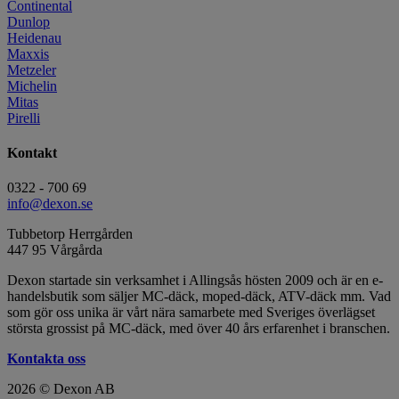
Continental
Dunlop
Heidenau
Maxxis
Metzeler
Michelin
Mitas
Pirelli
Kontakt
0322 - 700 69
info@dexon.se
Tubbetorp Herrgården
447 95 Vårgårda
Dexon startade sin verksamhet i Allingsås hösten 2009 och är en e-
handelsbutik som säljer MC-däck, moped-däck, ATV-däck mm. Vad
som gör oss unika är vårt nära samarbete med Sveriges överlägset
största grossist på MC-däck, med över 40 års erfarenhet i branschen.
Kontakta oss
2026 © Dexon AB