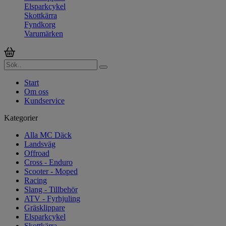
Elsparkcykel
Skottkärra
Fyndkorg
Varumärken
Start
Om oss
Kundservice
Kategorier
Alla MC Däck
Landsväg
Offroad
Cross - Enduro
Scooter - Moped
Racing
Slang - Tillbehör
ATV - Fyrhjuling
Gräsklippare
Elsparkcykel
Skottkärra