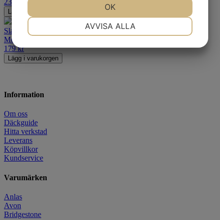
239
kr
JA
NEJ
OK
JA
NEJ
Lägg i varukorgen
NÖDVÄNDIG
INSTÄLLNINGAR
AVVISA ALLA
Slang Continental A17M2
Moped-slang
JA
NEJ
JA
NEJ
179
kr
MARKNADSFÖRING
STATISTIK
Lägg i varukorgen
Information
Om oss
Däckguide
Hitta verkstad
Leverans
Köpvillkor
Kundservice
Varumärken
Anlas
Avon
Bridgestone