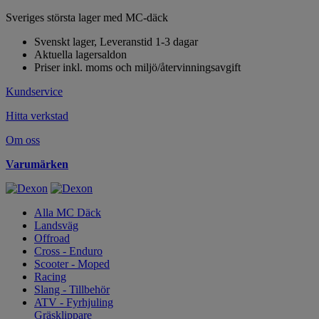
Sveriges största lager med MC-däck
Svenskt lager, Leveranstid 1-3 dagar
Aktuella lagersaldon
Priser inkl. moms och miljö/återvinningsavgift
Kundservice
Hitta verkstad
Om oss
Varumärken
Alla MC Däck
Landsväg
Offroad
Cross - Enduro
Scooter - Moped
Racing
Slang - Tillbehör
ATV - Fyrhjuling
Gräsklippare